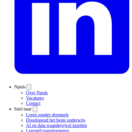
Npuls
Over Npuls
Vacatures
Contact
Snel naar
Leren zonder drempels
Doorlopend het beste onderwijs
AI en data waarde(n)vol inzetten
Leren(d) transformeren