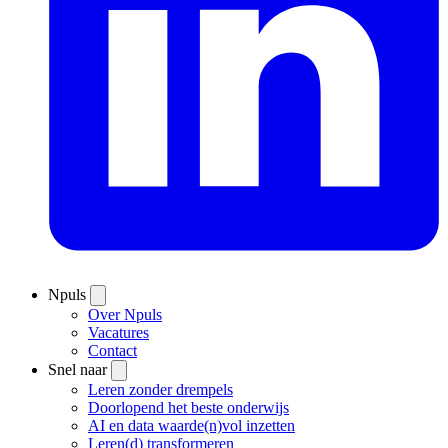
Npuls
Over Npuls
Vacatures
Contact
Snel naar
Leren zonder drempels
Doorlopend het beste onderwijs
AI en data waarde(n)vol inzetten
Leren(d) transformeren