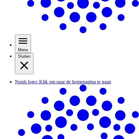
Menu
Sluiten
Npuls logo: Klik om naar de homepagina te gaan