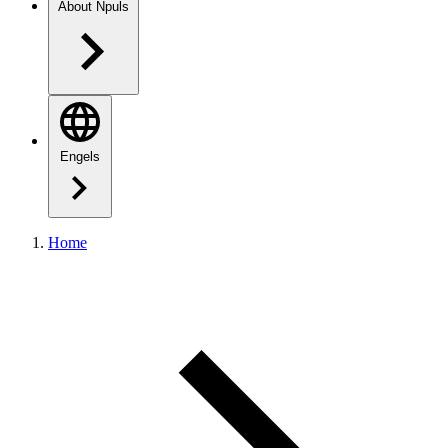
About Npuls
Engels
Home