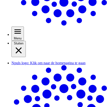
Menu
Sluiten
Npuls logo: Klik om naar de homepagina te gaan