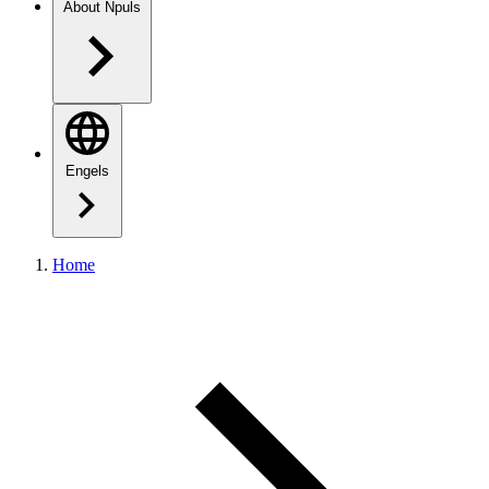
About Npuls
Engels
Home