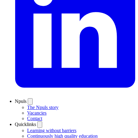
Npuls
The Npuls story
Vacancies
Contact
Quicklinks
Learning without barriers
Continuously high quality education