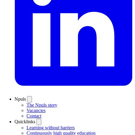
Npuls
The Npuls story
Vacancies
Contact
Quicklinks
Learning without barriers
Continuously high quality education