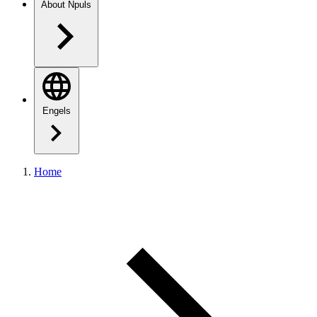
About Npuls
Engels
Home