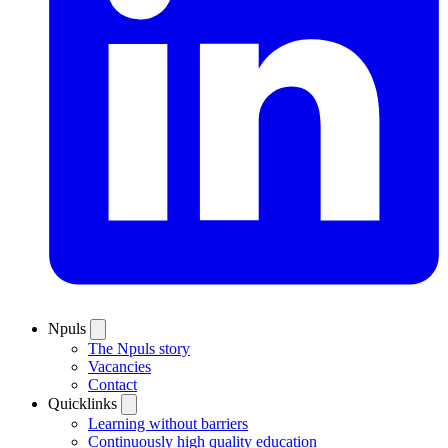
Npuls
The Npuls story
Vacancies
Contact
Quicklinks
Learning without barriers
Continuously high quality education