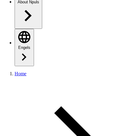
About Npuls
Engels
Home