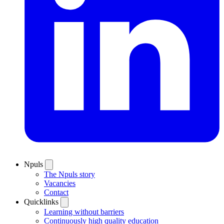
Npuls
The Npuls story
Vacancies
Contact
Quicklinks
Learning without barriers
Continuously high quality education