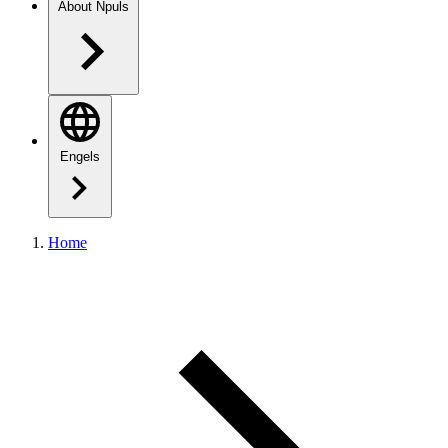
About Npuls
Engels
Home