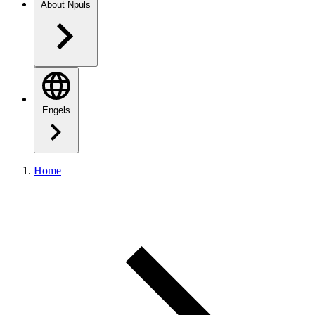
About Npuls
Engels
Home