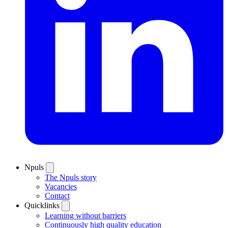
Npuls
The Npuls story
Vacancies
Contact
Quicklinks
Learning without barriers
Continuously high quality education