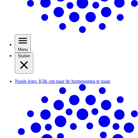
Menu
Sluiten
Npuls logo: Klik om naar de homepagina te gaan