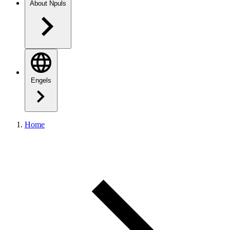
About Npuls
Engels
Home