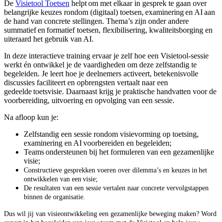
De
Visietool Toetsen
helpt om met elkaar in gesprek te gaan over
belangrijke keuzes rondom (digitaal) toetsen, examinering
en AI aan
de hand
van concrete
stellingen. Thema’s zijn onder andere
summatief
en formatief toetsen, flexibilisering, kwaliteitsborging en
uiteraard het gebruik van AI.
In deze interactieve training ervaar je zelf hoe een Visietool-sessie
werkt én ontwikkel je de vaardigheden om deze zelfstandig te
begeleiden. Je leert hoe je deelnemers activeert, betekenisvolle
discussies faciliteert en opbrengsten vertaalt naar een
gedeelde
toetsvisie
. Daarnaast krijg je praktische handvatten voor de
voorbereiding, uitvoering en opvolging van een sessie.
Na afloop kun je:
Zelfstandig een sessie rondom visievorming op toetsing,
examinering en AI voorbereiden en begeleiden;
Teams ondersteunen bij het formuleren van een gezamenlijke
visie;
Constructieve gesprekken voeren over dilemma’s en keuzes in het
ontwikkelen van een visie;
De resultaten van een sessie vertalen naar concrete vervolgstappen
binnen de organisatie.
Dus wil jij van visieontwikkeling een gezamenlijke beweging maken? Word