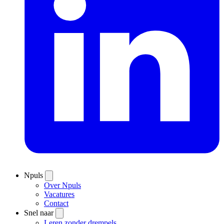
Npuls
Over Npuls
Vacatures
Contact
Snel naar
Leren zonder drempels