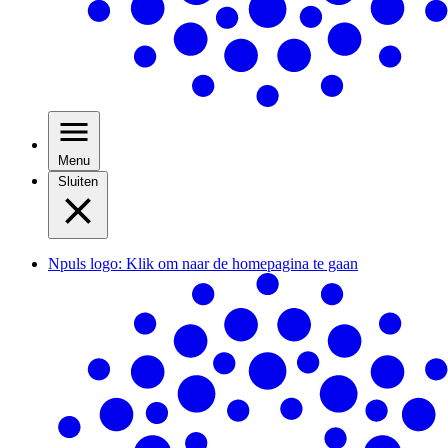
Menu
Sluiten
Npuls logo: Klik om naar de homepagina te gaan