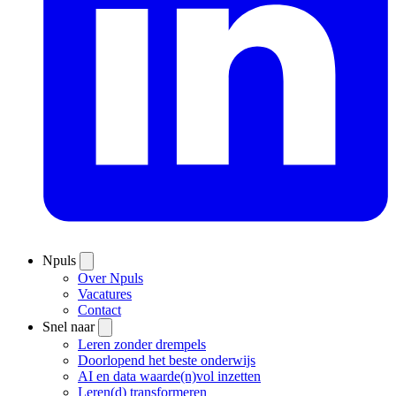
Npuls
Over Npuls
Vacatures
Contact
Snel naar
Leren zonder drempels
Doorlopend het beste onderwijs
AI en data waarde(n)vol inzetten
Leren(d) transformeren