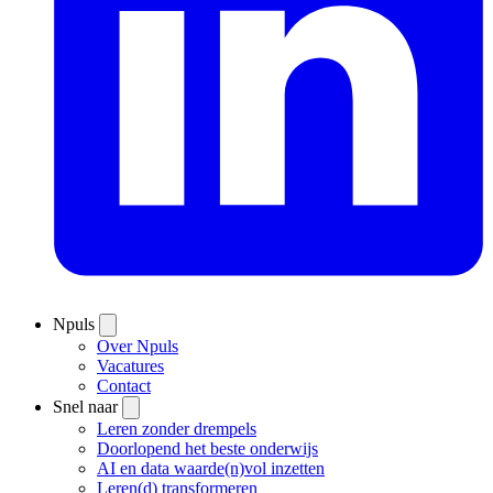
Npuls
Over Npuls
Vacatures
Contact
Snel naar
Leren zonder drempels
Doorlopend het beste onderwijs
AI en data waarde(n)vol inzetten
Leren(d) transformeren