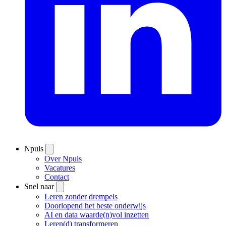
Npuls
Over Npuls
Vacatures
Contact
Snel naar
Leren zonder drempels
Doorlopend het beste onderwijs
AI en data waarde(n)vol inzetten
Leren(d) transformeren