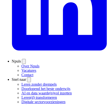
Npuls
Over Npuls
Vacatures
Contact
Snel naar
Leren zonder drempels
Doorlopend het beste onderwijs
AI en data waarde(n)vol inzetten
Leren(d) transformeren
Digitale sectorvoorzieningen