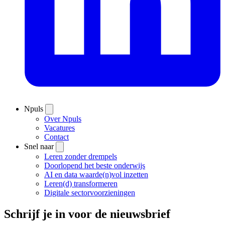
Npuls
Over Npuls
Vacatures
Contact
Snel naar
Leren zonder drempels
Doorlopend het beste onderwijs
AI en data waarde(n)vol inzetten
Leren(d) transformeren
Digitale sectorvoorzieningen
Schrijf je in voor de nieuwsbrief