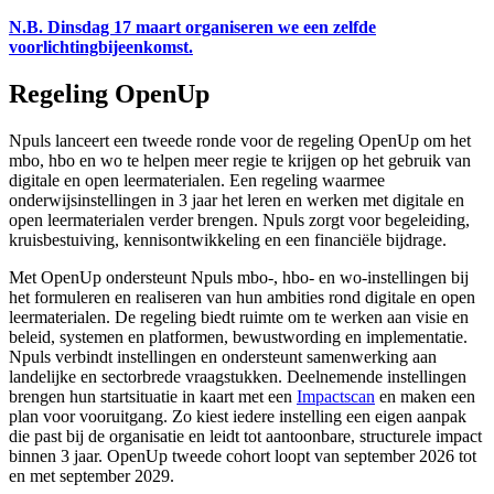
N.B.
Dinsdag 17
maart
organiseren we een zelfde
voorlichtingbijeenkomst.
Regeling OpenUp
Npuls lanceert een tweede ronde voor de regeling OpenUp om het
mbo, hbo en wo te helpen meer regie te krijgen op het gebruik van
digitale en open leermaterialen. Een regeling waarmee
onderwijsinstellingen in 3 jaar het leren en werken met digitale en
open leermaterialen verder brengen. Npuls zorgt voor begeleiding,
kruisbestuiving, kennisontwikkeling en een financiële bijdrage.
Met OpenUp ondersteunt Npuls mbo-, hbo- en wo-instellingen bij
het formuleren en realiseren van hun ambities rond digitale en open
leermaterialen. De regeling biedt ruimte om te werken aan visie en
beleid, systemen en platformen, bewustwording en implementatie.
Npuls verbindt instellingen en ondersteunt samenwerking aan
landelijke en sectorbrede vraagstukken. Deelnemende instellingen
brengen hun startsituatie in kaart met een
Impactscan
en maken een
plan voor vooruitgang. Zo kiest iedere instelling een eigen aanpak
die past bij de organisatie en leidt tot aantoonbare, structurele impact
binnen 3 jaar. OpenUp tweede cohort loopt van september 2026 tot
en met september 2029.