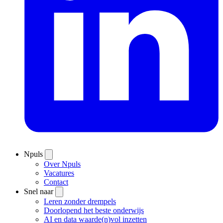
Npuls
Over Npuls
Vacatures
Contact
Snel naar
Leren zonder drempels
Doorlopend het beste onderwijs
AI en data waarde(n)vol inzetten