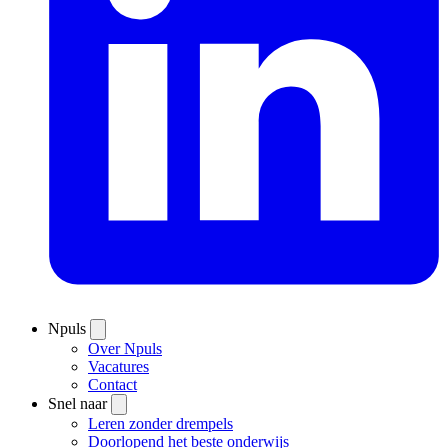
Npuls
Over Npuls
Vacatures
Contact
Snel naar
Leren zonder drempels
Doorlopend het beste onderwijs