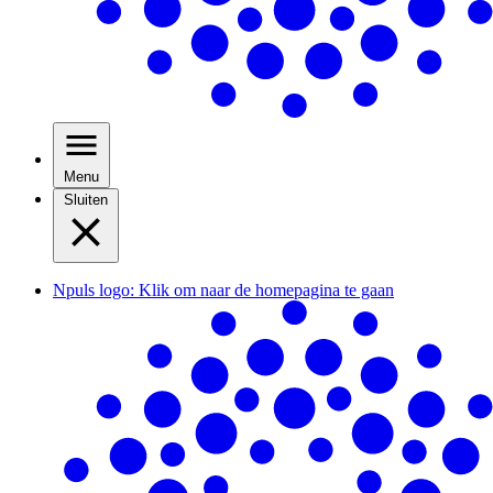
Menu
Sluiten
Npuls logo: Klik om naar de homepagina te gaan