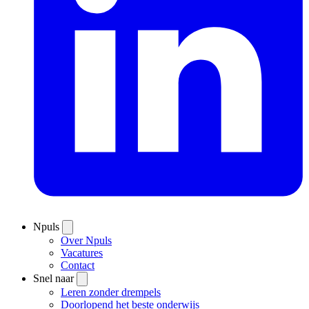
Npuls
Over Npuls
Vacatures
Contact
Snel naar
Leren zonder drempels
Doorlopend het beste onderwijs