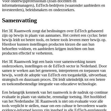
Voor onderwijsprofessionals (zoals docenten en
informatiemanagers), EdTech-bedrijven (waaronder aanbieders en
investeerders), beleidsmakers en onderzoekers.
Samenvatting
Het 3E Raamwerk zorgt dat beslissingen over EdTech gebaseerd
zijn op bewijs in plaats van aannames. Het creëert een cyclus: beter
bewijs leidt tot betere tools, en betere tools leveren meer bewijs op.
Hierdoor kunnen instellingen producten kiezen die aan hun
behoeften voldoen, en aanbieders krijgen inzichten om hun
producten effectief te verbeteren.
Het 3E Raamwerk legt een basis voor samenwerking tussen
onderzoekers, instellingen en de EdTech sector in Nederland. Door
samen te werken aan het genereren, interpreteren en toepassen van
bewijs, wordt de adoptie van EdTech een toegankelijk, uitvoerbaar,
strategisch en duurzaam proces. Dit leidt uiteindelijk tot een betere
en toekomstbestendige integratie van educatieve technologie.
Een belangrijk kenmerk van het raamwerk is de nadruk op continue
evaluatie in plaats van statische, eenmalige toetsing. Het hoofddoel
van het Nederlandse 3E Raamwerk is niet om evaluatie voor alle
tools verplicht te stellen, maar om een cultuur te bevorderen waarin
evidence-informed keuzes zijn ingebed in alle EdTech-gerelateerde