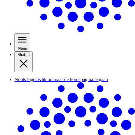
Menu
Sluiten
Npuls logo: Klik om naar de homepagina te gaan