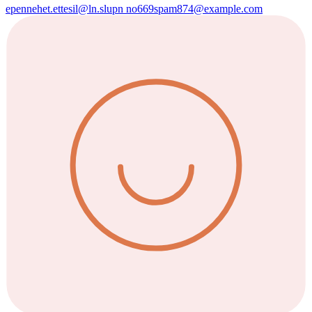
epennehet.ettesil
@
ln.slupn
no669spam874@example.com