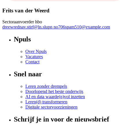
Frits van der Weerd
Sectoraanvoerder hbo
dreewrednav.stirf
@
ln.slupn
no706spam510@example.com
Npuls
Over Npuls
Vacatures
Contact
Snel naar
Leren zonder drempels
Doorlopend het beste onderwijs
AI en data waarde(n)vol inzetten
Leren(d) transformeren
Digitale sectorvoorzieningen
Schrijf je in voor de nieuwsbrief