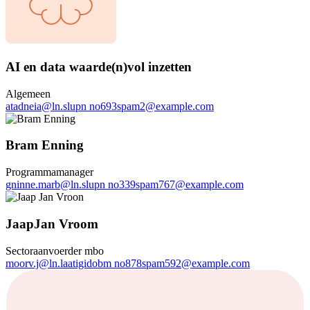
AI en data waarde(n)vol inzetten
Algemeen
atadneia
@
ln.slupn
no693spam2@example.com
Bram Enning
Programmamanager
gninne.marb
@
ln.slupn
no339spam767@example.com
JaapJan Vroom
Sectoraanvoerder mbo
moorv.j
@
ln.laatigidobm
no878spam592@example.com