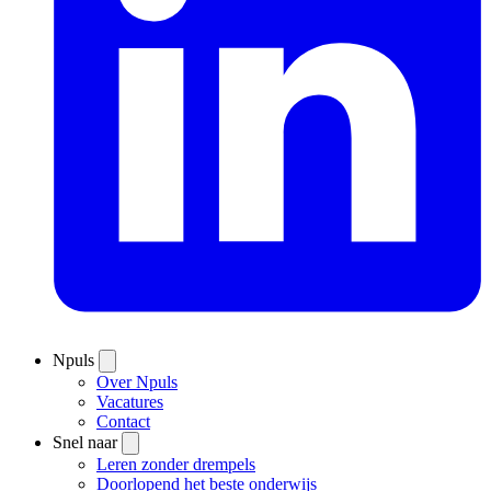
Npuls
Over Npuls
Vacatures
Contact
Snel naar
Leren zonder drempels
Doorlopend het beste onderwijs