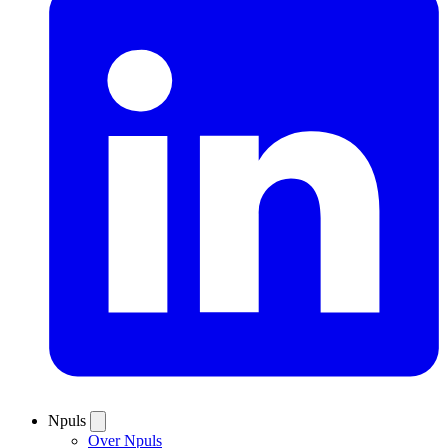
Npuls
Over Npuls