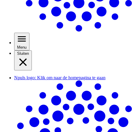
Menu
Sluiten
Npuls logo: Klik om naar de homepagina te gaan