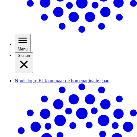
Menu
Sluiten
Npuls logo: Klik om naar de homepagina te gaan