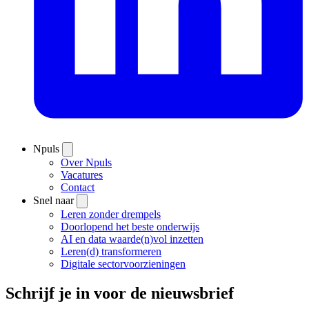
Npuls
Over Npuls
Vacatures
Contact
Snel naar
Leren zonder drempels
Doorlopend het beste onderwijs
AI en data waarde(n)vol inzetten
Leren(d) transformeren
Digitale sectorvoorzieningen
Schrijf je in voor de nieuwsbrief