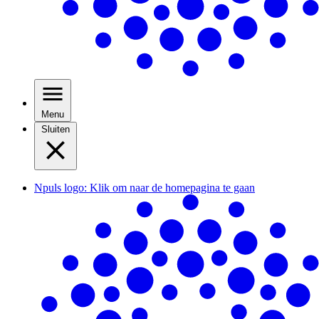
Menu
Sluiten
Npuls logo: Klik om naar de homepagina te gaan