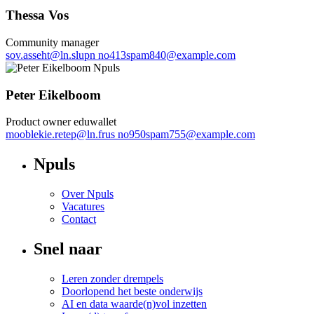
Thessa Vos
Community manager
sov.asseht
@
ln.slupn
no413spam840@example.com
Peter Eikelboom
Product owner eduwallet
mooblekie.retep
@
ln.frus
no950spam755@example.com
Npuls
Over Npuls
Vacatures
Contact
Snel naar
Leren zonder drempels
Doorlopend het beste onderwijs
AI en data waarde(n)vol inzetten