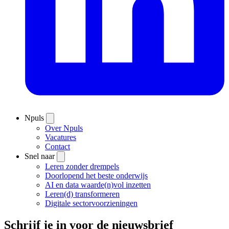
Npuls
Over Npuls
Vacatures
Contact
Snel naar
Leren zonder drempels
Doorlopend het beste onderwijs
AI en data waarde(n)vol inzetten
Leren(d) transformeren
Digitale sectorvoorzieningen
Schrijf je in voor de nieuwsbrief